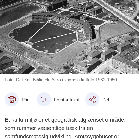
Foto: Det Kgl. Bibliotek, Aero ekspress luftfoto 1932-1950
Print
Forstør tekst
Del
Et kulturmiljø er et geografisk afgrænset område,
som rummer væsentlige træk fra en
samfundsmæssig udvikling. Amtssygehuset er